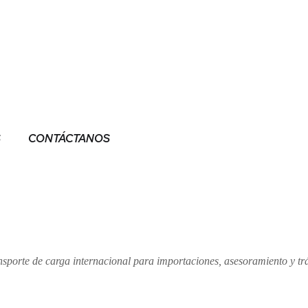
n help.
S
CONTÁCTANOS
nsporte de carga internacional para importaciones, asesoramiento y t