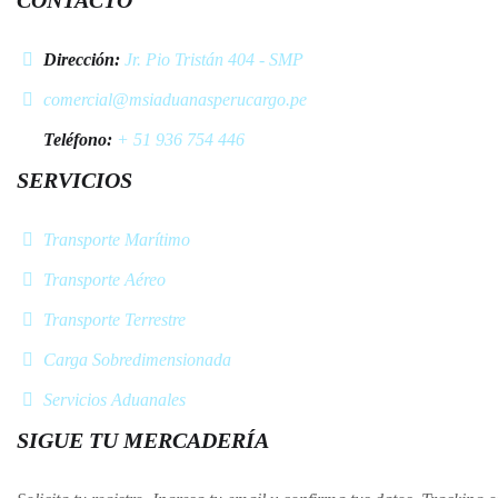
CONTACTO
Dirección:
Jr. Pio Tristán 404 - SMP
comercial@msiaduanasperucargo.pe
Teléfono:
+ 51 936 754 446
SERVICIOS
Transporte Marítimo
Transporte Aéreo
Transporte Terrestre
Carga Sobredimensionada
Servicios Aduanales
SIGUE TU MERCADERÍA