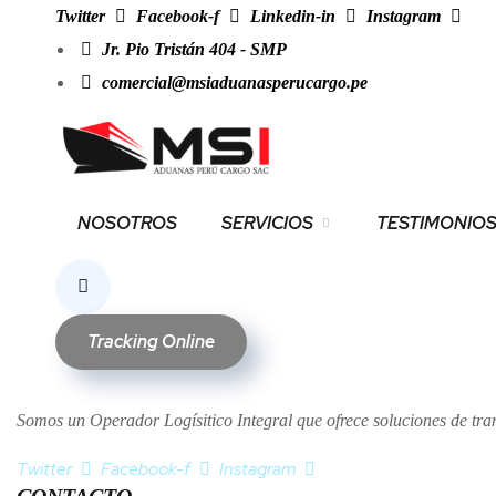
Twitter
Facebook-f
Linkedin-in
Instagram
Jr. Pio Tristán 404 - SMP
comercial@msiaduanasperucargo.pe
NOTHING FOUND
It seems we can’t find what you’re looking for. Perhaps searching ca
NOSOTROS
SERVICIOS
TESTIMONIO
Tracking Online
Somos un Operador Logísitico Integral que ofrece soluciones de tra
Twitter
Facebook-f
Instagram