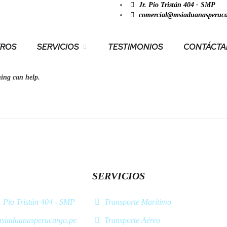
Jr. Pio Tristán 404 - SMP
comercial@msiaduanasperuca
ROS
SERVICIOS
TESTIMONIOS
CONTÁCT
hing can help.
SERVICIOS
. Pio Tristán 404 - SMP
Transporte Marítimo
siaduanasperucargo.pe
Transporte Aéreo